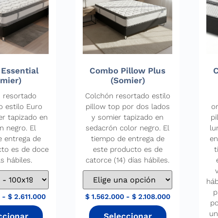
Essential
Combo Pillow Plus
C
mier)
(Somier)
 resortado
Colchón resortado estilo
o estilo Euro
pillow top por dos lados
o
er tapizado en
y somier tapizado en
pi
n negro. El
sedacrón color negro. El
lu
e entrega de
tiempo de entrega de
en
cto es de doce
este producto es de
t
as hábiles.
catorce (14) días hábiles.
háb
p
0
-
$
2.611.000
$
1.562.000
-
$
2.108.000
po
un