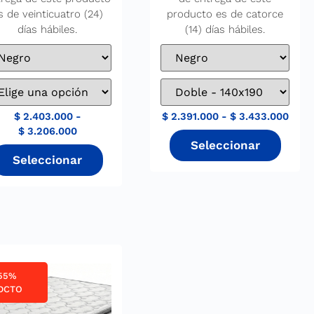
s de veinticuatro (24)
producto es de catorce
días hábiles.
(14) días hábiles.
$
2.403.000
-
$
2.391.000
-
$
3.433.000
$
3.206.000
55%
DCTO