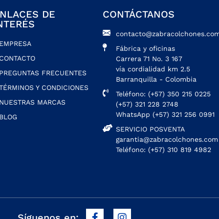
NLACES DE
CONTÁCTANOS
NTERÉS
contacto@zabracolchones.com
EMPRESA
Fábrica y oficinas
CONTACTO
Carrera 71 No. 3 167
vía cordialidad km 2.5
PREGUNTAS FRECUENTES
Barranquilla - Colombia
TÉRMINOS Y CONDICIONES
Teléfono: (+57) 350 215 0225
NUESTRAS MARCAS
(+57) 321 228 2748
WhatsApp (+57) 321 256 0991
BLOG
SERVICIO POSVENTA
garantia@zabracolchones.com
Teléfono: (+57) 310 819 4982
Síguenos en: