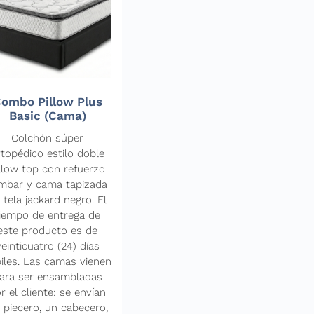
ombo Pillow Plus
Basic (Cama)
Colchón súper
rtopédico estilo doble
llow top con refuerzo
mbar y cama tapizada
 tela jackard negro. El
iempo de entrega de
este producto es de
veinticuatro (24) días
iles. Las camas vienen
ara ser ensambladas
r el cliente: se envían
 piecero, un cabecero,