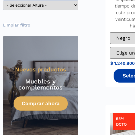
tiempo d
este pro
veinticua
Limpiar filtro
há
$
1.240.800
Nuevos productos
Muebles y
complementos
Comprar ahora
55%
DCTO