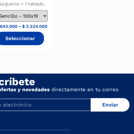
largueros + 1 tablado.
.643.000
-
$
2.324.000
críbete
ofertas y novedades
directamente en tu correo
Enviar