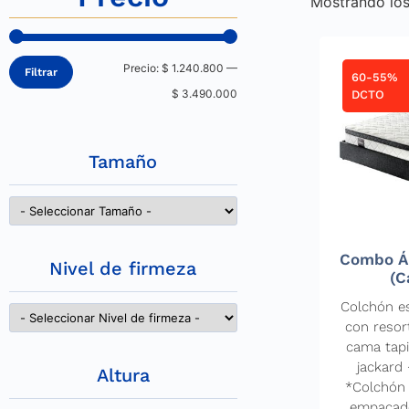
Mostrando los
Precio:
$ 1.240.800
—
Filtrar
60-55%
$ 3.490.000
DCTO
Tamaño
Combo Á
Nivel de firmeza
(C
Colchón es
con resor
cama tapi
jackard 
Altura
*Colchón 
empacado