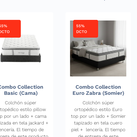
55%
55%
DCTO
DCTO
Combo Collection
Combo Collection
Basic (Cama)
Euro Zabra (Somier)
Colchón súper
Colchón súper
topédico estilo pillow
ortopédico estilo Euro
p por un lado + cama
top por un lado + Somier
izada en tela jackard +
tapizado en tela cuero
encería. El tiempo de
piel + lencería. El tiempo
trega de este producto
de entrega de este