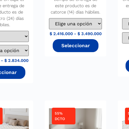
e entrega de
este producto es de
e
ducto es de
catorce (14) días hábiles.
tro (24) días
biles.
$
2.416.000
-
$
3.490.000
-
$
2.834.000
55%
DCTO