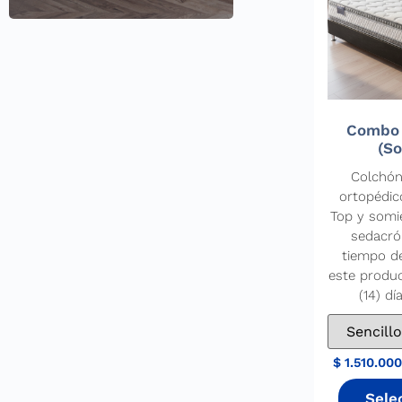
Combo 
(So
Colchón
ortopédic
Top y somi
sedacró
tiempo d
este produ
(14) dí
$
1.510.00