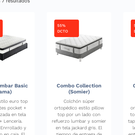
 7 resultados
55%
DCTO
mbar Basic
Combo Collection
ama)
(Somier)
tilo euro top
Colchón súper
tes pocket +
ortopédico estilo pillow
or
zada en tela
top por un lado con
to
+ Lencería.
refuerzo lumbar y somier
tap
Enrrollado y
en tela jackard gris. El
l
 en caja. El
tiempo de entrega de
en