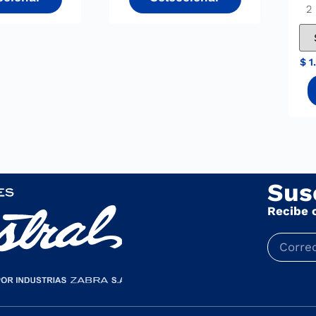
2 
$
1
Sus
Recibe 