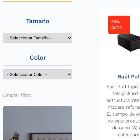
Tamaño
55%
DCTO
Color
Baúl Puf
Baúl Puff tapiz
tela jackard
Limpiar filtro
estructura inte
madera refore
El tiempo de e
de este produ
de ocho (8) 
calendario