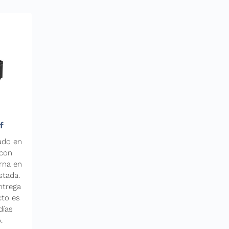
f
ado en
 con
rna en
stada.
ntrega
cto es
días
.