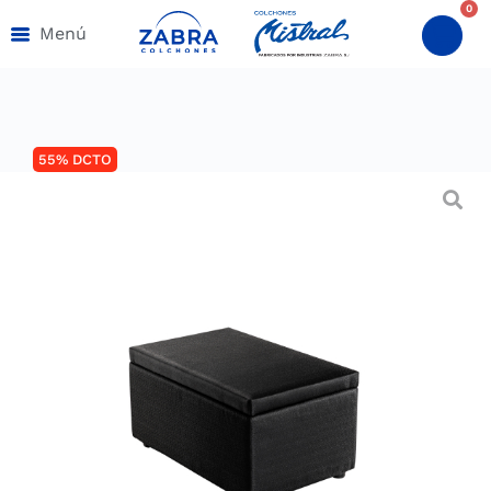
0
Menú
55% DCTO