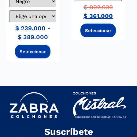
$
802.000
$
361.000
$
239.000
-
$
389.000
Suscríbete