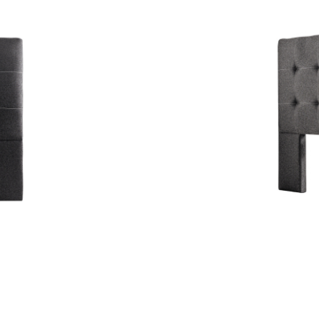
Cabecero capitoneado ta
interna en madera refor
producto es de 22 días c
Color
Tamaño
Limpiar
Añadir al carrit