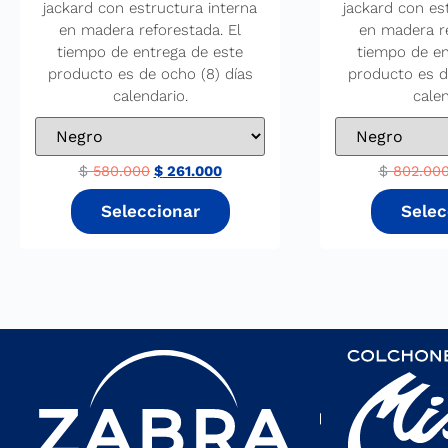
jackard con estructura interna
jackard con es
en madera reforestada. El
en madera re
tiempo de entrega de este
tiempo de en
producto es de ocho (8) días
producto es d
calendario.
calen
$
580.000
$
261.000
$
802.00