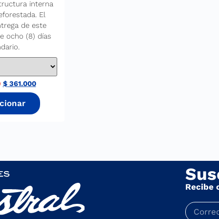
tructura interna
forestada. El
trega de este
e ocho (8) días
dario.
0
$
361.000
Sus
Recibe 