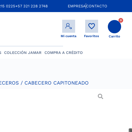
215 0225
+57 321 228 2748
EMPRESA
CONTACTO
0
Mi cuenta
Favoritos
Carrito
S
COLECCIÓN JAMAR
COMPRA A CRÉDITO
ECEROS
/ CABECERO CAPITONEADO
apitoneado
stable en tela jackard, con estructura
estada seca al horno, con humedad de