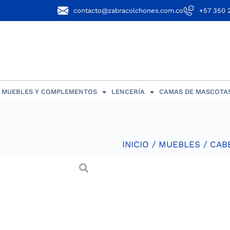
contacto@zabracolchones.com.co
+57 350 
MUEBLES Y COMPLEMENTOS
LENCERÍA
CAMAS DE MASCOTA
INICIO
/
MUEBLES
/
CAB
Cabecero C
Cabecero capitoneado aju
interna en madera refor
menos del 20%.