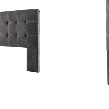
pizado en tela jackard con estructura
estada. El tiempo de entrega de este
alendario.
o