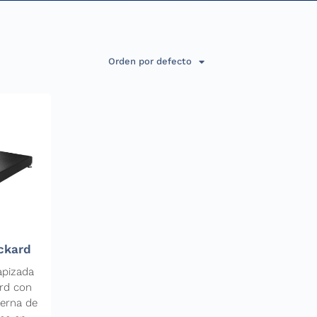
Orden por defecto
ckard
apizada
ard con
terna de