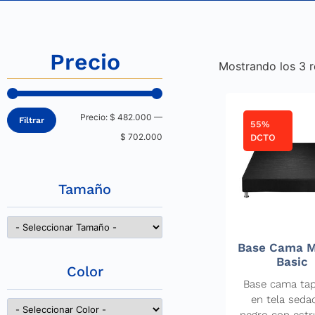
Precio
Mostrando los 3 r
Precio:
$ 482.000
—
Filtrar
55%
$ 702.000
DCTO
Tamaño
Base Cama Mi
Basic
Color
Base cama tap
en tela seda