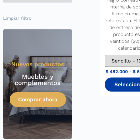
negro con estr
interna de so
firme en ma
Limpiar filtro
reforestada. El
de entrega de
producto es
veintidós (22)
calendario
Nuevos productos
$
482.000
-
$
6
Muebles y
complementos
Comprar ahora