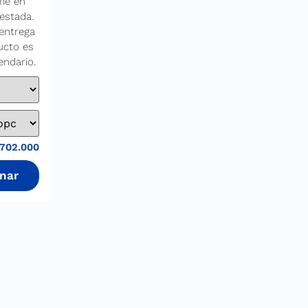
me en
estada.
entrega
ucto es
endario.
702.000