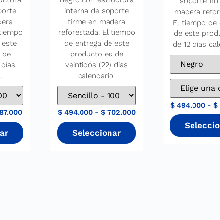
uctura
negro con estructura
soporte fir
porte
interna de soporte
madera refor
dera
firme en madera
El tiempo de 
 tiempo
reforestada. El tiempo
de este prod
 este
de entrega de este
de 12 días cal
 de
producto es de
 días
veintidós (22) días
.
calendario.
$
494.000
-
$
87.000
$
494.000
-
$
702.000