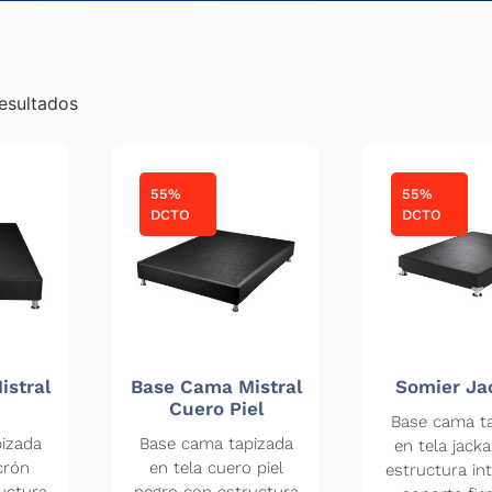
esultados
55%
55%
DCTO
DCTO
stral
Base Cama Mistral
Somier Ja
Cuero Piel
Base cama t
izada
Base cama tapizada
en tela jack
crón
en tela cuero piel
estructura in