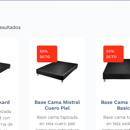
esultados
55%
55%
DCTO
DCTO
kard
Base Cama Mistral
Base Cama 
Cuero Piel
Basi
izada
Base cama tapizada
Base cama t
d con
en tela cuero piel
en tela sed
rna de