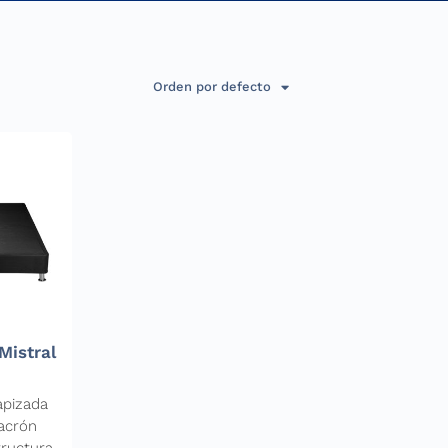
Orden por defecto
Mistral
c
apizada
acrón