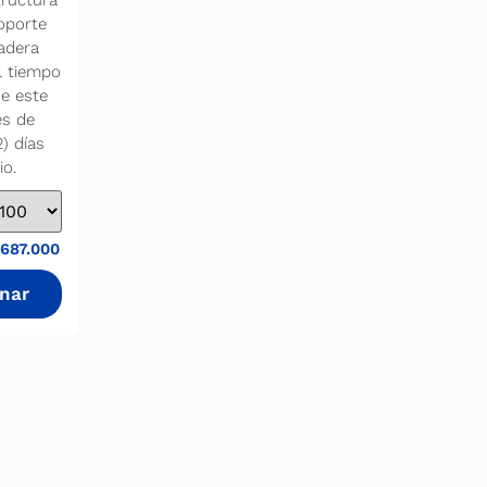
tructura
oporte
adera
l tiempo
e este
es de
2) días
io.
687.000