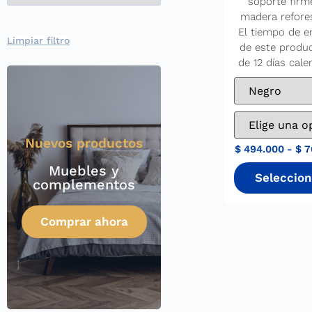
soporte firm
madera refore
El tiempo de e
Limpiar filtro
de este produ
de 12 días cale
Nuevos productos
$
494.000
-
$
7
Muebles y
complementos
Comprar ahora