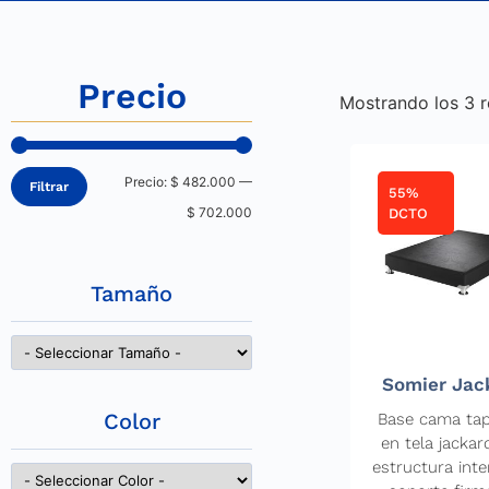
Precio
Mostrando los 3 r
Precio:
$ 482.000
—
Filtrar
55%
$ 702.000
DCTO
Tamaño
Somier Jac
Color
Base cama tap
en tela jackar
estructura inte