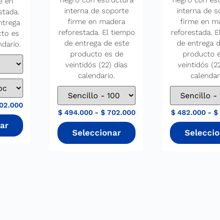
negro con estructura
negro con es
e en
interna de soporte
interna de s
stada.
firme en madera
firme en m
ntrega
reforestada. El tiempo
reforestada. E
cto es
de entrega de este
de entrega d
ndario.
producto es de
producto 
veintidós (22) días
veintidós (2
calendario.
calendar
02.000
$
494.000
-
$
702.000
$
482.000
-
$