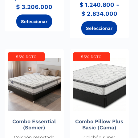
$
1.240.800
-
$
3.206.000
$
2.834.000
55% DCTO
55% DCTO
Combo Essential
Combo Pillow Plus
(Somier)
Basic (Cama)
Colchón resortado
Colchón súper