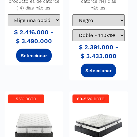
producto es de catorce
catorce (14) días
(14) días hábiles.
hábiles.
$
2.416.000
-
$
3.490.000
$
2.391.000
-
$
3.433.000
55% DCTO
60-55% DCTO