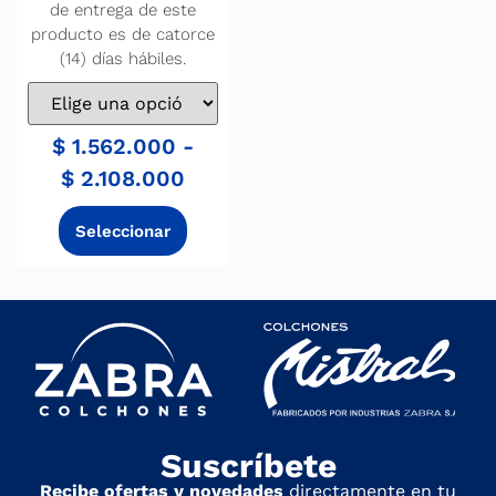
de entrega de este
producto es de catorce
(14) días hábiles.
$
1.562.000
-
$
2.108.000
Suscríbete
Recibe ofertas y novedades
directamente en tu