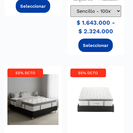
$
1.643.000
-
$
2.324.000
55% DCTO
55% DCTO