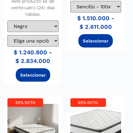
este producto es de
veinticuatro (24) días
hábiles.
$
1.510.000
-
$
2.611.000
$
1.240.800
-
$
2.834.000
55% DCTO
55% DCTO