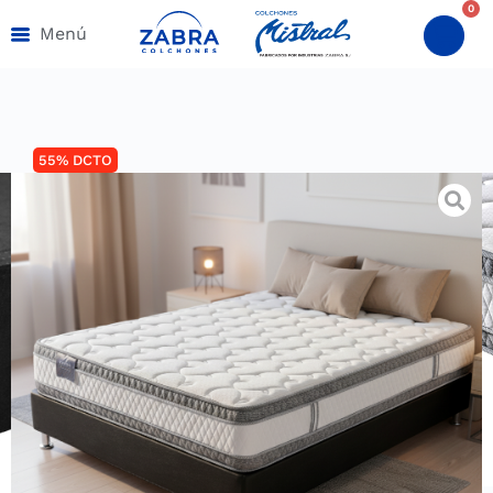
0
Menú
55% DCTO