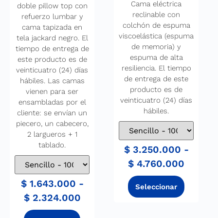
Cama eléctrica
doble pillow top con
reclinable con
refuerzo lumbar y
colchón de espuma
cama tapizada en
viscoelástica (espuma
tela jackard negro. El
de memoria) y
tiempo de entrega de
espuma de alta
este producto es de
resiliencia. El tiempo
veinticuatro (24) días
de entrega de este
hábiles. Las camas
producto es de
vienen para ser
veinticuatro (24) días
ensambladas por el
hábiles.
cliente: se envían un
piecero, un cabecero,
2 largueros + 1
tablado.
$
3.250.000
-
$
4.760.000
$
1.643.000
-
$
2.324.000