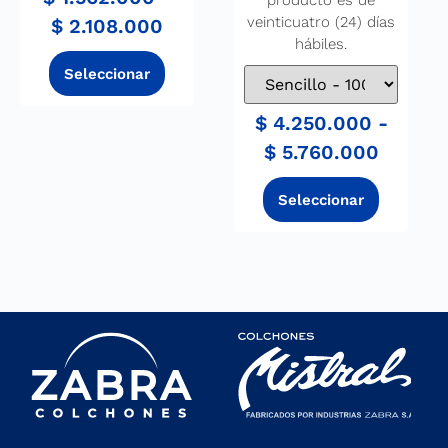
producto es de
veinticuatro (24) días
$
2.108.000
hábiles.
$
4.250.000
-
$
5.760.000