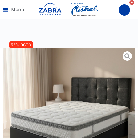
0
Menú
55% DCTO