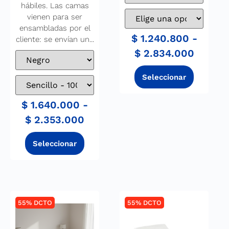
hábiles. Las camas
vienen para ser
ensambladas por el
$
1.240.800
-
cliente: se envían un...
$
2.834.000
$
1.640.000
-
$
2.353.000
55% DCTO
55% DCTO