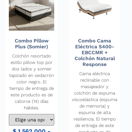
Combo Pillow
Combo Cama
Plus (Somier)
Eléctrica S400-
EBCCMR +
Colchón resortado
Colchón Natural
estilo pillow top por
Response
dos lados y somier
Cama eléctrica
tapizado en sedacrón
reclinable con
color negro. El
masajeador y
tiempo de entrega de
colchón de espuma
este producto es de
viscoelástica (espuma
catorce (14) días
de memoria) y
hábiles.
espuma de alta
resiliencia. El tiempo
de entrega de este
$
1.562.000
-