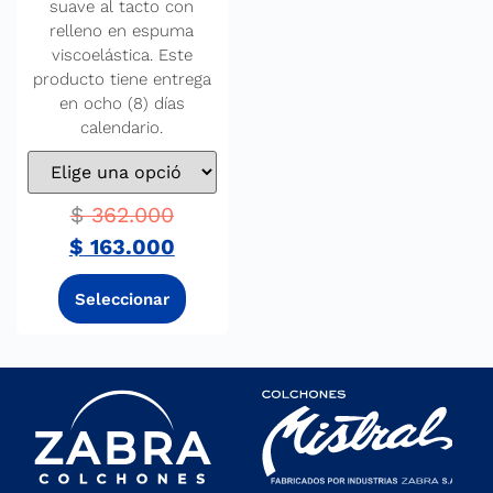
suave al tacto con
relleno en espuma
viscoelástica. Este
producto tiene entrega
en ocho (8) días
calendario.
$
362.000
$
163.000