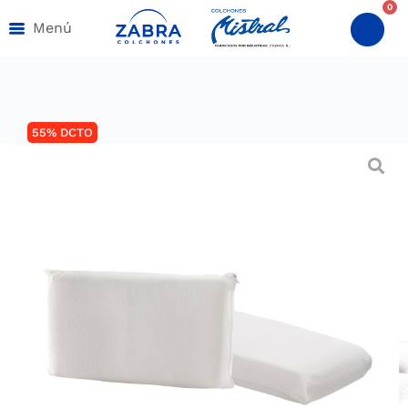
0
Menú
55% DCTO