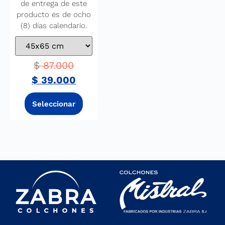
de entrega de este
producto es de ocho
(8) días calendario.
$
87.000
$
39.000