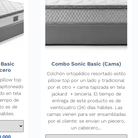
 Basic
Combo Sonic Basic (Cama)
cero
Colchón ortopédico resortado estilo
pillow top
pillow top por un lado y tradicional
capitoneado
por el otro + cama tapizada en tela
do en tela
jackard + lencería. El tiempo de
tiempo de
entrega de este producto es de
to es de
veinticuatro (24) días hábiles. Las
hábiles.
camas vienen para ser ensambladas
por el cliente: se envían un piecero,
un cabecero,...
3.000