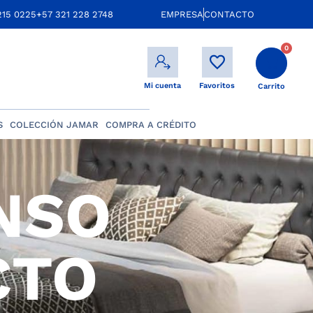
215 0225
+57 321 228 2748
EMPRESA
CONTACTO
0
Mi cuenta
Favoritos
Carrito
S
COLECCIÓN JAMAR
COMPRA A CRÉDITO
NSO
CTO