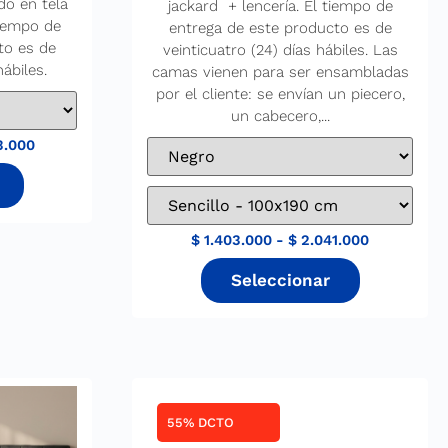
do en tela
jackard + lencería. El tiempo de
tiempo de
entrega de este producto es de
to es de
veinticuatro (24) días hábiles. Las
hábiles.
camas vienen para ser ensambladas
por el cliente: se envían un piecero,
un cabecero,...
3.000
$
1.403.000
-
$
2.041.000
55% DCTO