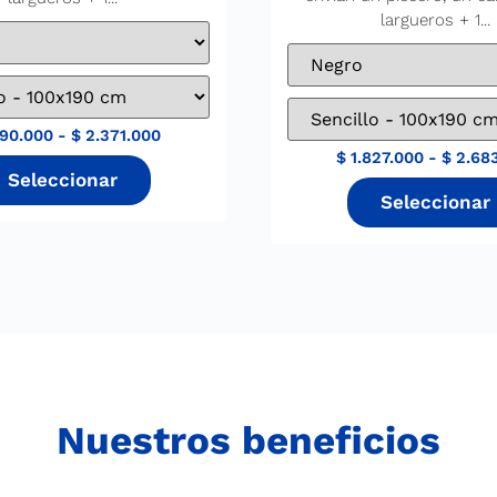
largueros + 1...
590.000
-
$
2.371.000
$
1.827.000
-
$
2.68
Nuestros beneficios