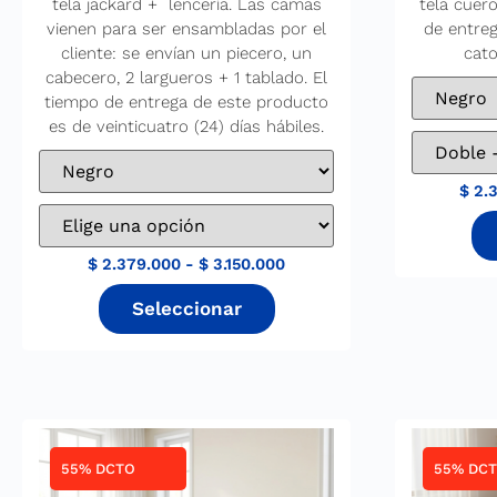
tela jackard + lencería. Las camas
tela cuero
vienen para ser ensambladas por el
de entre
cliente: se envían un piecero, un
cato
cabecero, 2 largueros + 1 tablado. El
tiempo de entrega de este producto
es de veinticuatro (24) días hábiles.
$
2.3
$
2.379.000
-
$
3.150.000
55% DCTO
55% DC