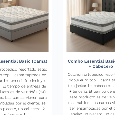
ssential Basic (Cama)
Combo Essential Basi
+ Cabecero
rtopédico resortado estilo
Colchón ortopédico resort
o top + cama tapizada en
doble euro top + cama t
ard + lencería (no incluye
tela jackard + cabecero c
. El tiempo de entrega de
+ lencería. El tiempo de 
ucto es de veintidós (24)
este producto es de vein
les. Las camas vienen para
días hábiles. Las camas v
bladas por el cliente: se
ser ensambladas por el c
n piecero, un cabecero, 2
envían un piecero, un ca
largueros + 1...