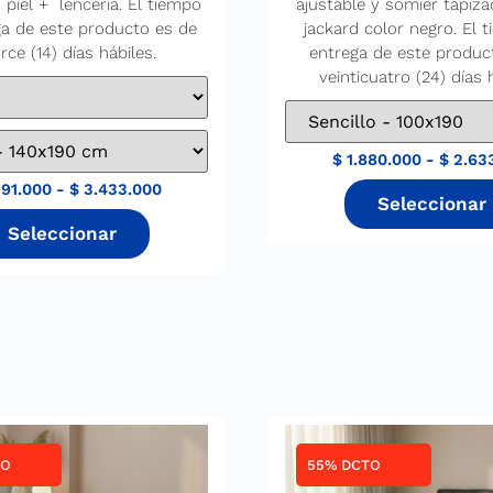
 piel + lencería. El tiempo
ajustable y somier tapiza
ga de este producto es de
jackard color negro. El 
rce (14) días hábiles.
entrega de este produc
veinticuatro (24) días 
$
1.880.000
-
$
2.63
91.000
-
$
3.433.000
TO
55% DCTO