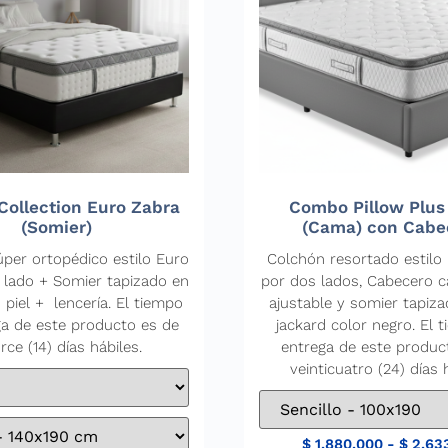
ollection Euro Zabra
Combo Pillow Plus
(Somier)
(Cama) con Cabe
per ortopédico estilo Euro
Colchón resortado estilo 
 lado + Somier tapizado en
por dos lados, Cabecero 
 piel + lencería. El tiempo
ajustable y somier tapiza
ga de este producto es de
jackard color negro. El 
rce (14) días hábiles.
entrega de este produc
veinticuatro (24) días 
$
1.880.000
-
$
2.63