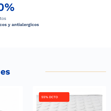
0%
tos
cos y antialergicos
mes
55% DCTO