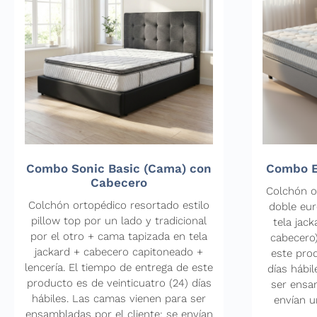
Combo Sonic Basic (Cama) con
Combo E
Cabecero
Colchón o
Colchón ortopédico resortado estilo
doble eur
pillow top por un lado y tradicional
tela jack
por el otro + cama tapizada en tela
cabecero)
jackard + cabecero capitoneado +
este prod
lencería. El tiempo de entrega de este
días hábi
producto es de veinticuatro (24) días
ser ensam
hábiles. Las camas vienen para ser
envían u
ensambladas por el cliente: se envían