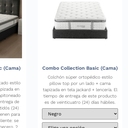
c (Cama)
Combo Collection Basic (Cama)
Colchón súper ortopédico estilo
ado estilo
pillow top por un lado + cama
apizada en
tapizada en tela jackard + lencería. El
apitoneado
tiempo de entrega de este producto
entrega de
es de veinticuatro (24) días hábiles.
tidós (24)
ienen para
liente: se
becero, 2