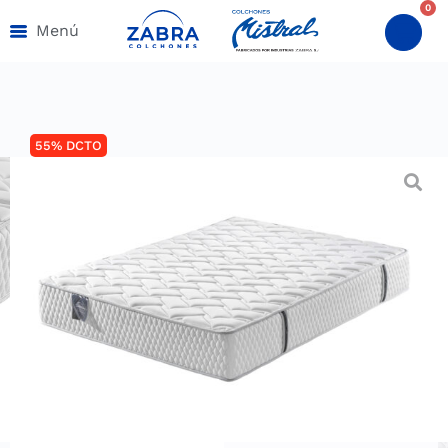
0
Menú
55% DCTO