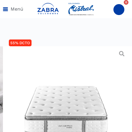
0
Menú
55% DCTO