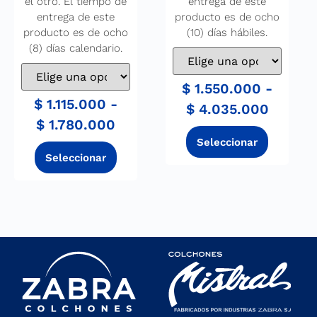
el otro. El tiempo de
entrega de este
entrega de este
producto es de ocho
producto es de ocho
(10) días hábiles.
(8) días calendario.
$
1.550.000
-
$
1.115.000
-
$
4.035.000
$
1.780.000