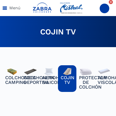
0
Menú
COJIN TV
PROTECTOR
ALMOH
COLCHONETA
COLCHONETA
ALMOHADAS
COJIN
DE
VISCOL
CAMPING
DEPORTIVA
SILICONADAS
TV
COLCHÓN