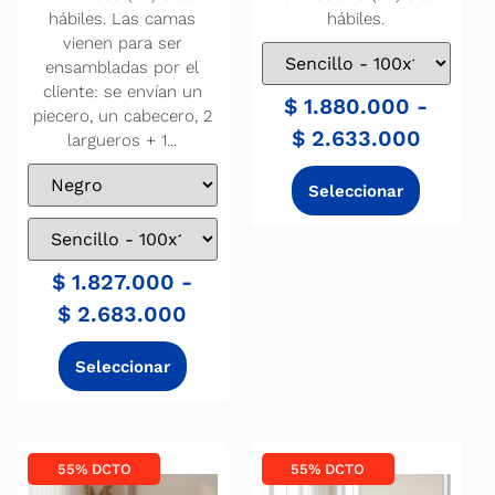
hábiles. Las camas
hábiles.
vienen para ser
ensambladas por el
cliente: se envían un
$
1.880.000
-
piecero, un cabecero, 2
$
2.633.000
largueros + 1...
$
1.827.000
-
$
2.683.000
55% DCTO
55% DCTO