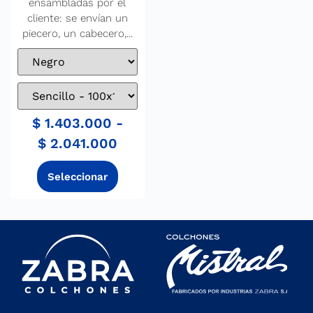
ensambladas por el
cliente: se envían un
piecero, un cabecero,...
$
1.403.000
-
$
2.041.000