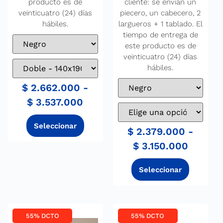
producto es de
cliente: se envían un
veinticuatro (24) días
piecero, un cabecero, 2
hábiles.
largueros + 1 tablado. El
tiempo de entrega de
este producto es de
veinticuatro (24) días
hábiles.
$
2.662.000
-
$
3.537.000
$
2.379.000
-
$
3.150.000
55% DCTO
55% DCTO