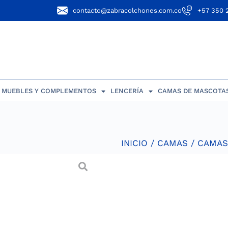
contacto@zabracolchones.com.co
+57 350 
MUEBLES Y COMPLEMENTOS
LENCERÍA
CAMAS DE MASCOTA
INICIO
/
CAMAS
/
CAMAS
Cama Napol
Cama tapizada en tela ja
madera reforestada sec
20% El complemento idea