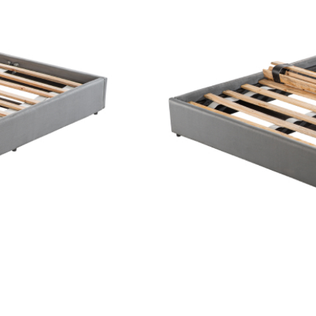
Cama tapizada en tela j
madera reforestada. El 
de veintidós (22) días ca
Tamaño
Limpiar
$
1.111.000
$
500.000
Añadir al carrit