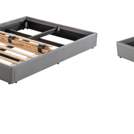
ackard con estructura interna en
tiempo de entrega de este producto es
lendario.
o