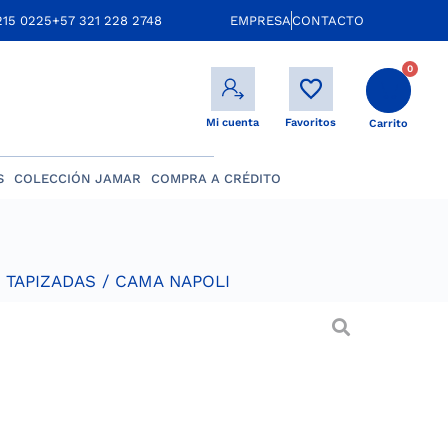
215 0225
+57 321 228 2748
EMPRESA
CONTACTO
0
Mi cuenta
Favoritos
Carrito
S
COLECCIÓN JAMAR
COMPRA A CRÉDITO
 TAPIZADAS
/ CAMA NAPOLI
i
ckard con estructura interna firme, en
a al horno con humedad de menos del
l para tu colchón Altura: 22 cm.